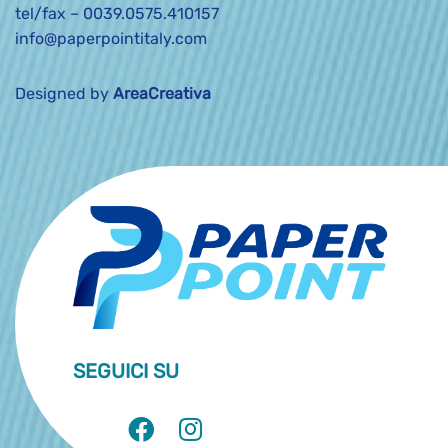
tel/fax –
0039.0575.410157
info@paperpointitaly.com
Designed by
AreaCreativa
SEGUICI SU